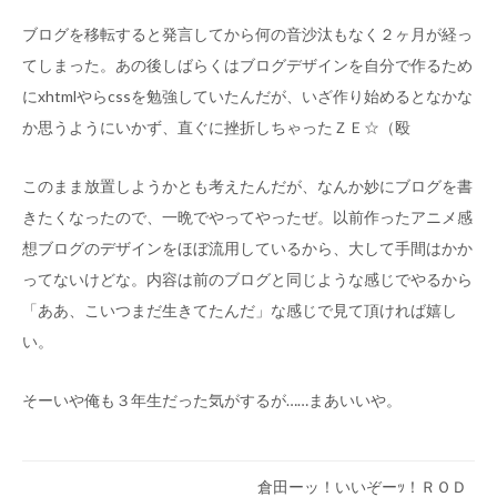
ブログを移転すると発言してから何の音沙汰もなく２ヶ月が経っ
てしまった。あの後しばらくはブログデザインを自分で作るため
にxhtmlやらcssを勉強していたんだが、いざ作り始めるとなかな
か思うようにいかず、直ぐに挫折しちゃったＺＥ☆（殴
このまま放置しようかとも考えたんだが、なんか妙にブログを書
きたくなったので、一晩でやってやったぜ。以前作ったアニメ感
想ブログのデザインをほぼ流用しているから、大して手間はかか
ってないけどな。内容は前のブログと同じような感じでやるから
「ああ、こいつまだ生きてたんだ」な感じで見て頂ければ嬉し
い。
そーいや俺も３年生だった気がするが……まあいいや。
倉田ーッ！いいぞーｯ！ＲＯＤ